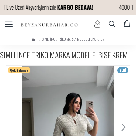
L ve Üzeri Alışverişlerinizde
KARGO BEDAVA!
4000 TL ve 
SİMLİ İNCE TRİKO MARKA MODEL ELBİSE KREM
SİMLİ İNCE TRİKO MARKA MODEL ELBİSE KREM
Çok Yakında
YENİ