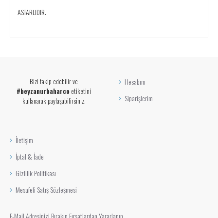
ASTARLIDIR.
Bizi takip edebilir ve
Hesabım
#beyzanurbaharco
etiketini
Siparişlerim
kullanarak paylaşabilirsiniz.
İletişim
İptal & İade
Gizlilik Politikası
Mesafeli Satış Sözleşmesi
E-Mail Adresinizi Bırakın Fırsatlardan Yararlanın...