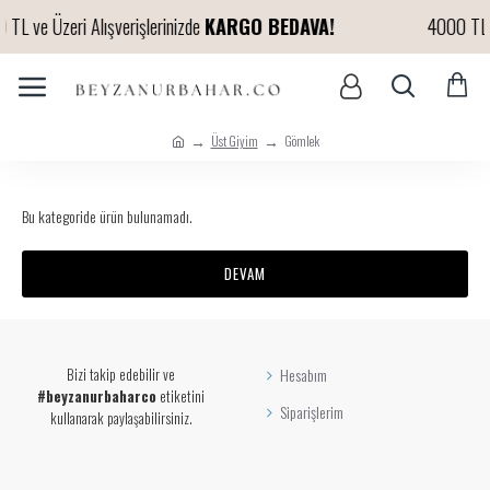
TL ve Üzeri Alışverişlerinizde
KARGO BEDAVA!
4000 TL ve
Üst Giyim
Gömlek
Bu kategoride ürün bulunamadı.
DEVAM
Bizi takip edebilir ve
Hesabım
#beyzanurbaharco
etiketini
Siparişlerim
kullanarak paylaşabilirsiniz.