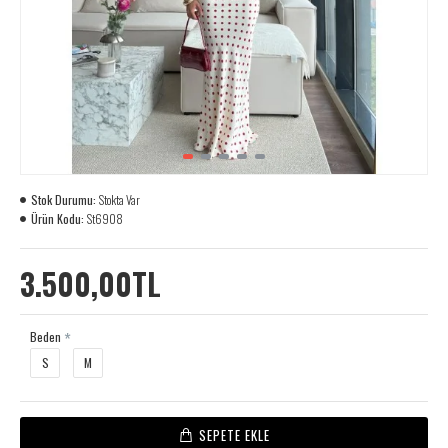
Stok Durumu:
Stokta Var
Ürün Kodu:
St6908
3.500,00TL
Beden
S
M
SEPETE EKLE