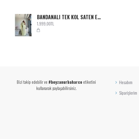
BANDANALI TEK KOL SATEN ELBİSE SARI
1.999,00TL
Bizi takip edebilir ve
#beyzanurbaharco
etiketini
Hesabım
kullanarak paylaşabilirsiniz.
Siparişlerim