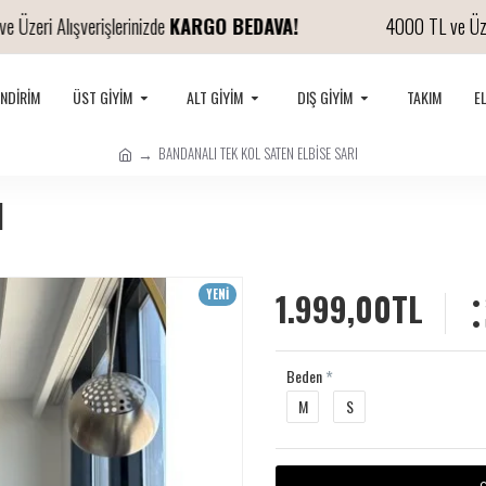
ri Alışverişlerinizde
KARGO BEDAVA!
4000 TL ve Üzeri Al
İNDIRIM
ÜST GIYIM
ALT GIYIM
DIŞ GIYIM
TAKIM
E
BANDANALI TEK KOL SATEN ELBİSE SARI
I
1.999,00TL
YENİ
Beden
M
S