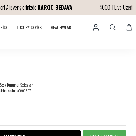
ışverişlerinizde
KARGO BEDAVA!
4000 TL ve Üzeri Alışver
LBISE
LUXURY SERIES
BEACHWEAR
Stok Durumu:
Stokta Var
Ürün Kodu:
st090807